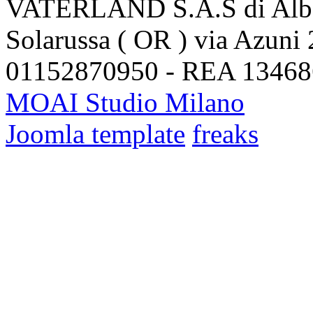
VATERLAND S.A.S di Alber
Solarussa ( OR ) via Azuni 
01152870950 - REA 13468
MOAI Studio Milano
Joomla template
freaks